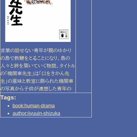
言葉の話せない青年が親のゆかり
の島で教鞭をとることになり、島の
人々と絆を築いていく物語。タイトル
の「機関車先生」は「口をきかん先
生」の意味と教室に飾られた機関車
の写真から子供が連想した青年の
あだ名。文...
Tags:
book:human-drama
author:ijyuuin-shizuka