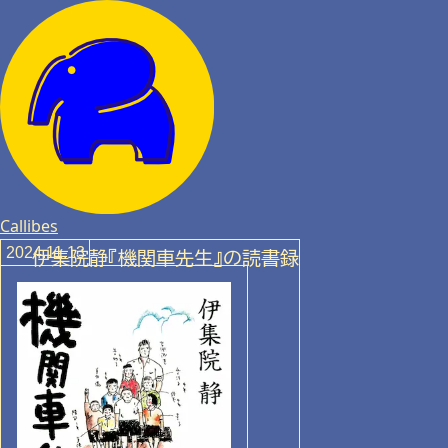
Callibes
2024.11.13
伊集院静『機関
車先生』の読書録