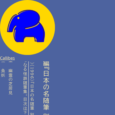
34 の作品からなる怪談随筆集。目次は下記の通り。
《高橋 克彦(編)(1996)『日本の名随筆 別巻64 怪談』作品社》の読書録です。
高橋克彦編『日本の名随筆 別巻64 怪談』の読書録
2025.07.21
No.
2
1
岡本 綺堂
薄田 泣菫
著者
Callibes
魚妖
幽霊の芝居見